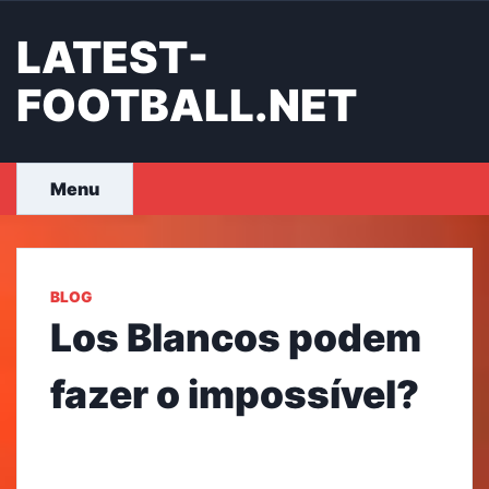
Skip
to
LATEST-
content
FOOTBALL.NET
Menu
BLOG
Los Blancos podem
fazer o impossível?