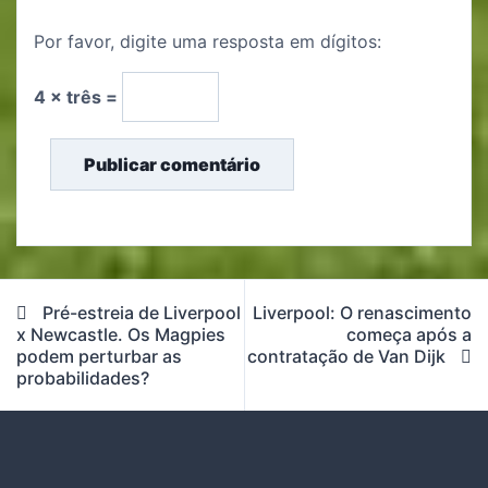
Por favor, digite uma resposta em dígitos:
4 × três =
Navegação
Pré-estreia de Liverpool
Liverpool: O renascimento
de
x Newcastle. Os Magpies
começa após a
podem perturbar as
contratação de Van Dijk
artigos
probabilidades?